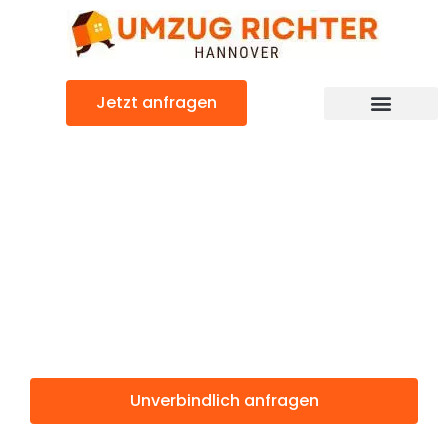
Zum
Inhalt
springen
Jetzt anfragen
Günstiger Wolverhampton Umzug
Umzug
Hannover
Wolverhampton
Unverbindlich anfragen