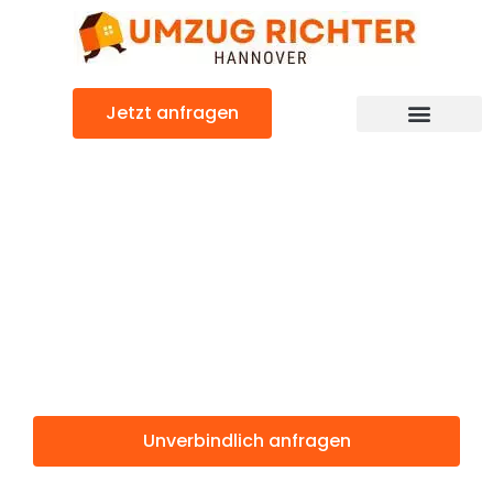
Zum
Inhalt
springen
Jetzt anfragen
Günstiger Sunderland Umzug
Umzug
Hannover
Sunderland
Unverbindlich anfragen