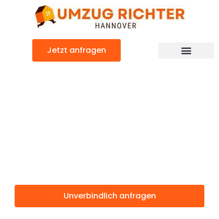
Zum
Inhalt
springen
Jetzt anfragen
Günstiger Middlesbrough Umzug
Umzug
Hannover
Middlesbrough
Unverbindlich anfragen