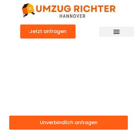
Zum
Inhalt
springen
Jetzt anfragen
Günstiger Southampton Umzug
Umzug
Hannover
Southampton
Unverbindlich anfragen