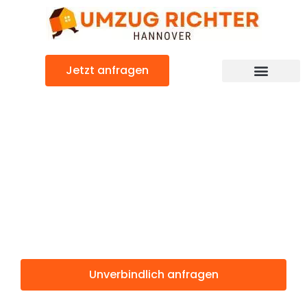
Zum
Inhalt
springen
Jetzt anfragen
Günstiger Blackburn Umzug
Umzug
Hannover
Blackburn
Unverbindlich anfragen