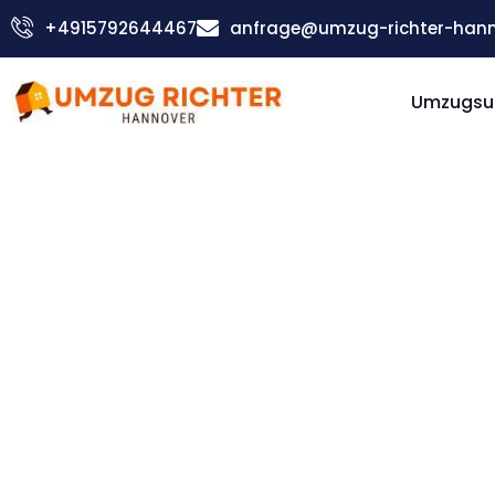
Zum
+4915792644467
anfrage@umzug-richter-hann
Inhalt
springen
Umzugsu
Günstiger Dumfries and Galloway Umzu
Umzug
Hannove