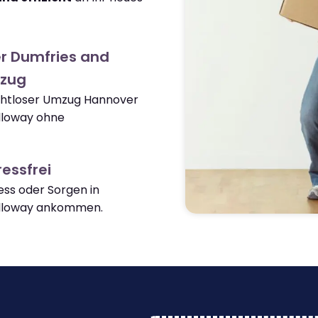
r Dumfries and
zug
nahtloser Umzug Hannover
lloway ohne
essfrei
ss oder Sorgen in
alloway ankommen.