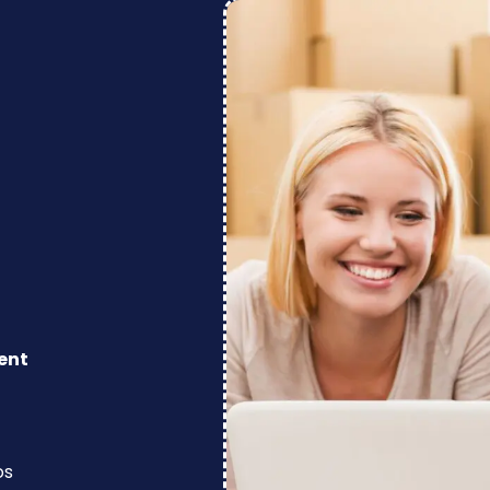
ent
os