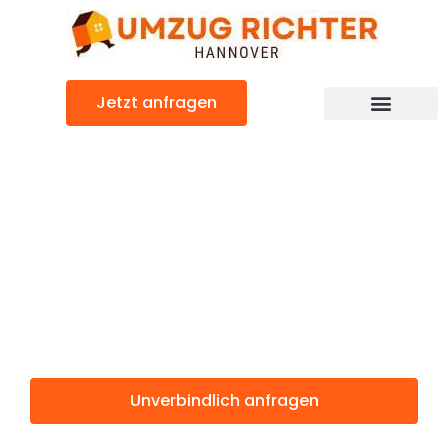
Zum
Inhalt
springen
Jetzt anfragen
Günstiger Bristol Umzug
Umzug
Hannover
Bristol
Unverbindlich anfragen