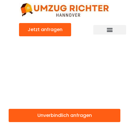
Zum
Inhalt
springen
Jetzt anfragen
Günstiger Ipswich Umzug
Umzug
Hannover
Ipswich
Unverbindlich anfragen