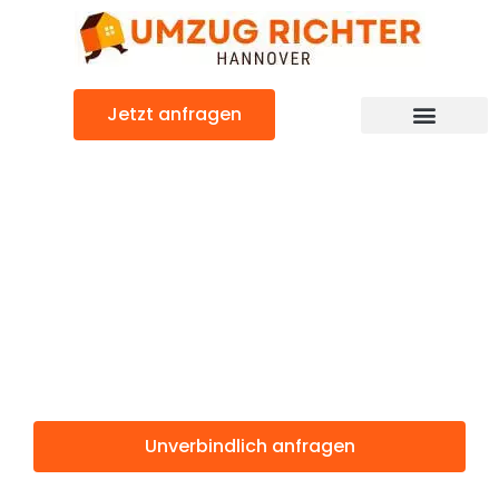
Zum
Inhalt
springen
Jetzt anfragen
Günstiger Peterborough Umzug
Umzug
Hannover
Peterborough
Unverbindlich anfragen