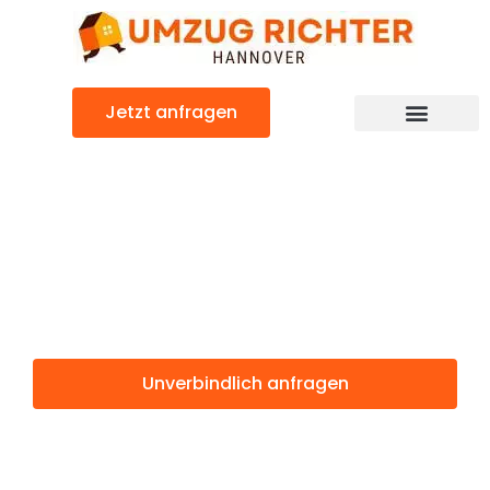
Zum
Inhalt
springen
Jetzt anfragen
Günstiger Fife Umzug
Umzug
Hannover Fife
Unverbindlich anfragen
Weitere Informationen