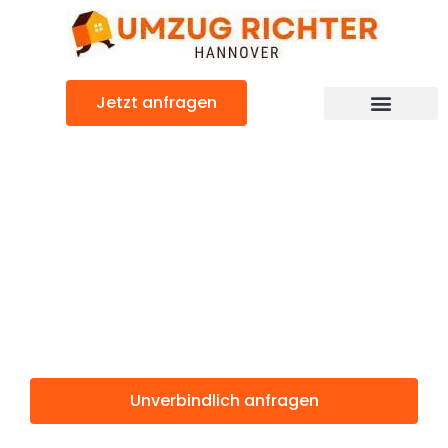
Zum
Inhalt
springen
Jetzt anfragen
Günstiger Swansea Umzug
Umzug
Hannover
Swansea
Unverbindlich anfragen