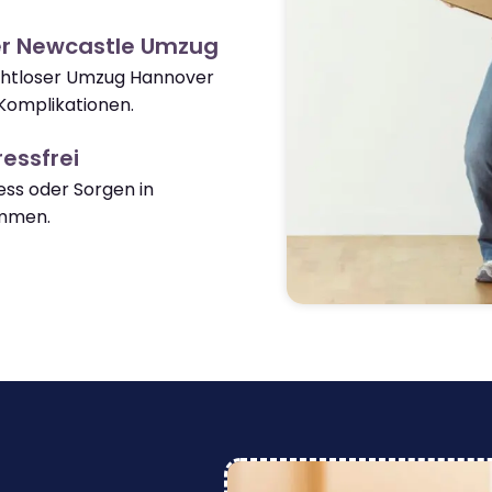
er Newcastle Umzug
nahtloser Umzug Hannover
Komplikationen.
essfrei
ss oder Sorgen in
mmen.