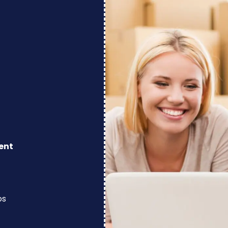
ent
os