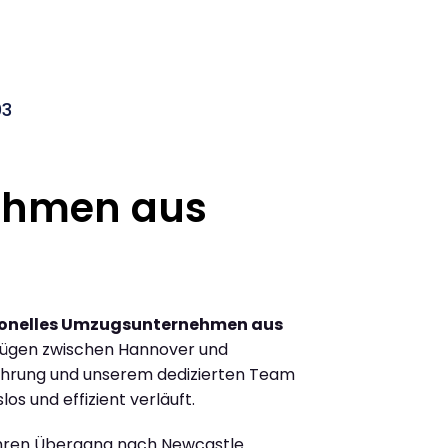
03
ehmen aus
ionelles Umzugsunternehmen aus
zügen zwischen Hannover und
ahrung und unserem dedizierten Team
los und effizient verläuft.
Ihren Übergang nach Newcastle