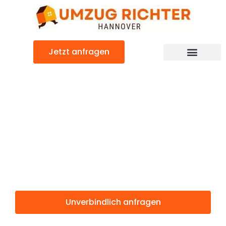
Zum
Inhalt
springen
Jetzt anfragen
Günstiger Tirana Umzug
Umzug
Hannover
Tirana
Unverbindlich anfragen