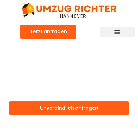
Zum
Inhalt
springen
Jetzt anfragen
Günstiger Braga Umzug
Umzug
Hannover Braga
Unverbindlich anfragen
Weitere Informationen