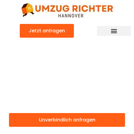
Zum
Inhalt
springen
Jetzt anfragen
Günstiger Pristina Umzug
Umzug
Hannover
Pristina
Unverbindlich anfragen