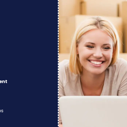
ent
os