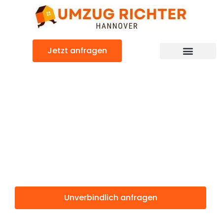
Zum
Inhalt
springen
Jetzt anfragen
Günstiger Reichenberg Umzug
Umzug
Hannover
Reichenberg
Unverbindlich anfragen