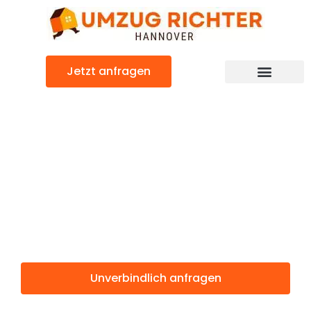
Zum
Inhalt
springen
Jetzt anfragen
Günstiger Budweis Umzug
Umzug
Hannover
Budweis
Unverbindlich anfragen