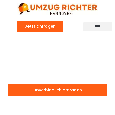
Zum
Inhalt
springen
Jetzt anfragen
Günstiger Brünn Umzug
Umzug
Hannover Brünn
Unverbindlich anfragen
Weitere Informationen