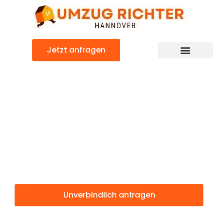
Zum
Inhalt
springen
Jetzt anfragen
Günstiger Solingen Umzug
Umzug
Hannover
Solingen
Unverbindlich anfragen