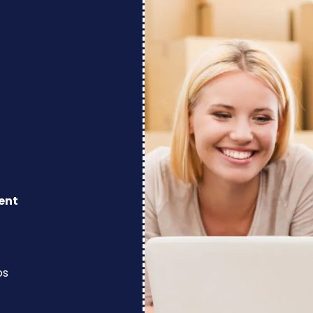
ent
os