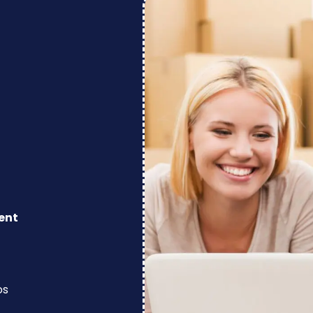
ent
os