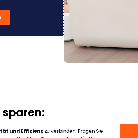
n
 sparen:
tät und Effizienz
zu verbinden: Fragen Sie