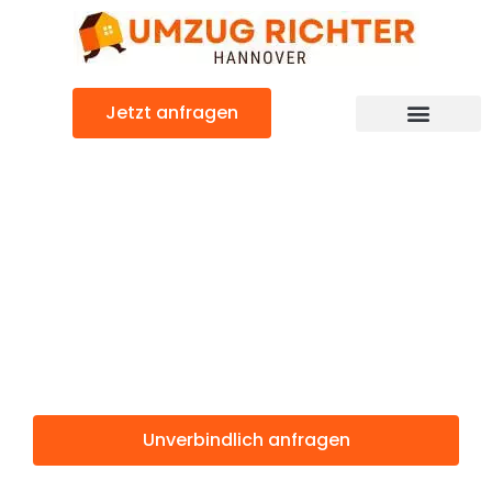
Zum
Inhalt
springen
Jetzt anfragen
Günstiger Schaerbeek Umzug
Umzug
Hannover
Schaerbeek
Unverbindlich anfragen