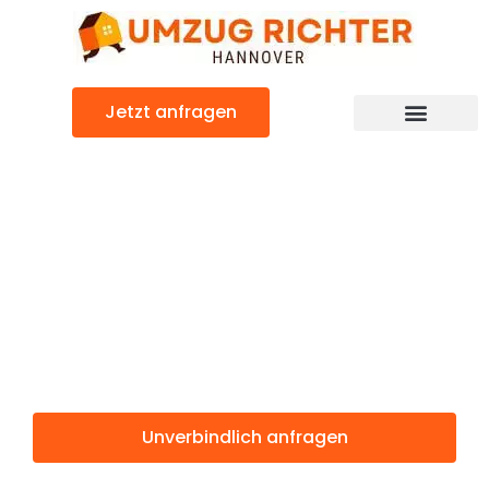
Zum
Inhalt
springen
Jetzt anfragen
Günstiger Namur Umzug
Umzug
Hannover
Namur
Unverbindlich anfragen