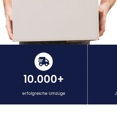
10.000+
erfolgreiche Umzüge
J