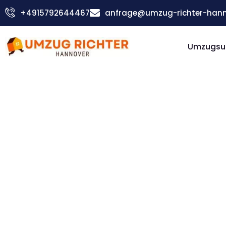
Zum
+4915792644467
anfrage@umzug-richter-hann
Inhalt
springen
Umzugsu
Günstiger Belgien Umzug
Umzug
Hannover
Belgien