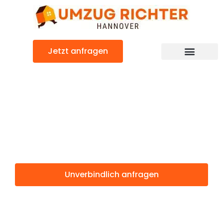
Zum
Inhalt
springen
Jetzt anfragen
Günstiger Ptuj Umzug
Umzug
Hannover Ptuj
Unverbindlich anfragen
Weitere Informationen