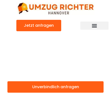
Zum
Inhalt
springen
Jetzt anfragen
Günstiger Kranj Umzug
Umzug
Hannover Kranj
Unverbindlich anfragen
Weitere Informationen