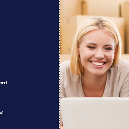
ent
os