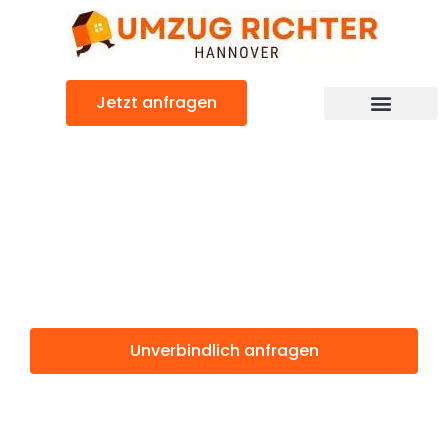
Zum
Inhalt
springen
Jetzt anfragen
Günstiger Genf Umzug
Umzug
Hannover Genf
Unverbindlich anfragen
Weitere Informationen