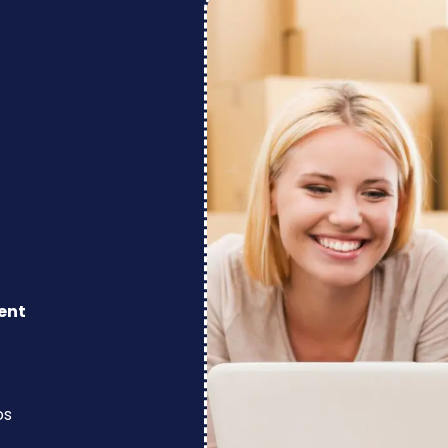
ent
os