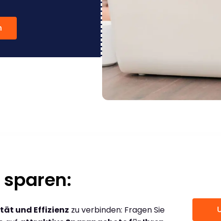
n
 sparen:
tät und Effizienz
zu verbinden: Fragen Sie