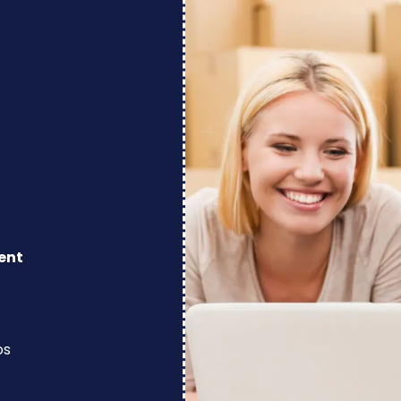
ent
os