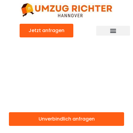
Zum
Inhalt
springen
Jetzt anfragen
Günstiger Strassen Umzug
Umzug
Hannover
Strassen
Unverbindlich anfragen