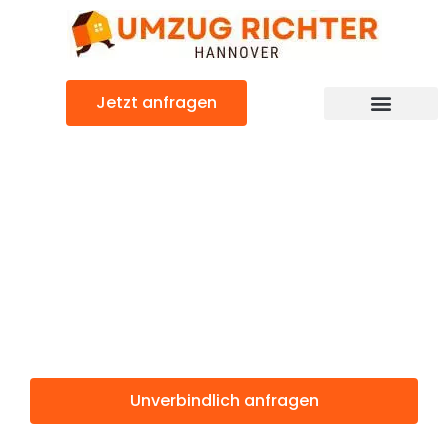
Zum
Inhalt
springen
Jetzt anfragen
Günstiger Schifflange Umzug
Umzug
Hannover
Schifflange
Unverbindlich anfragen