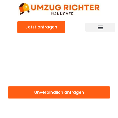
Zum
Inhalt
springen
Jetzt anfragen
Günstiger Sofia Umzug
Umzug
Hannover Sofia
Unverbindlich anfragen
Weitere Informationen