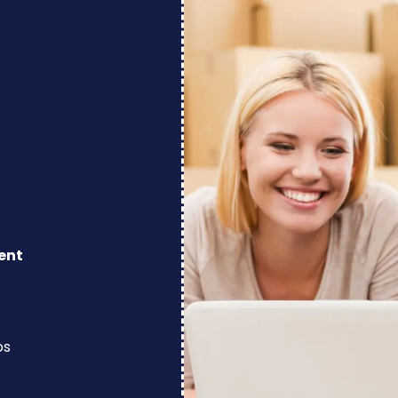
ent
os