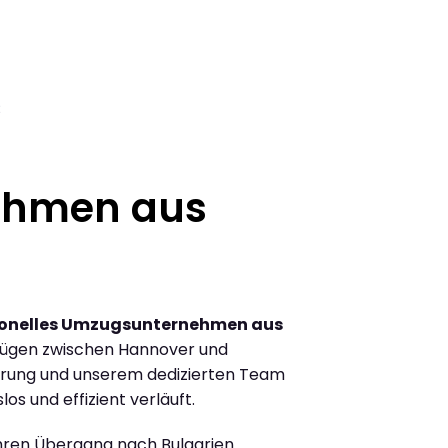
3
ehmen aus
ionelles Umzugsunternehmen aus
zügen zwischen Hannover und
ahrung und unserem dedizierten Team
los und effizient verläuft.
Ihren Übergang nach Bulgarien