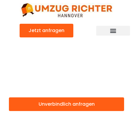
Zum
Inhalt
springen
Jetzt anfragen
Günstiger Győr Umzug
Umzug
Hannover Győr
Unverbindlich anfragen
Weitere Informationen