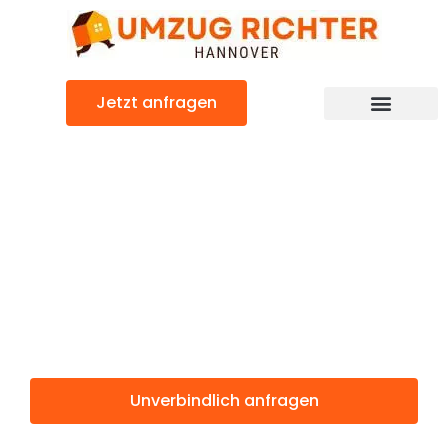
Zum
Inhalt
springen
Jetzt anfragen
Günstiger Badajoz Umzug
Umzug
Hannover
Badajoz
Unverbindlich anfragen