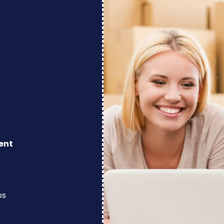
ent
os