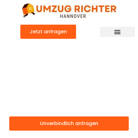
Zum
Inhalt
springen
Jetzt anfragen
Günstiger Malmö Umzug
Umzug
Hannover
Malmö
Unverbindlich anfragen