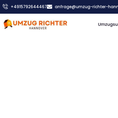
Zum
+4915792644467
anfrage@umzug-richter-hann
Inhalt
springen
Umzugsu
Günstiger Sibiu Umzug
Umzug
Hannover