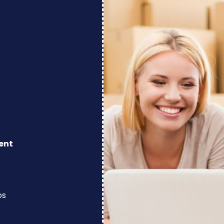
ent
os