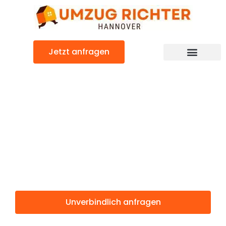
Zum
Inhalt
springen
Jetzt anfragen
Günstiger Leiden Umzug
Umzug
Hannover
Leiden
Unverbindlich anfragen