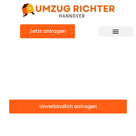
Zum
Inhalt
springen
Jetzt anfragen
Günstiger Terni Umzug
Umzug
Hannover Terni
Unverbindlich anfragen
Weitere Informationen