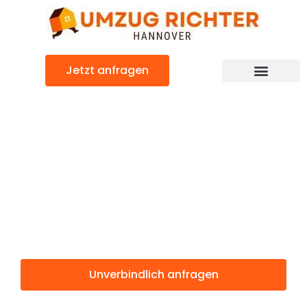
Zum
Inhalt
springen
Jetzt anfragen
Günstiger Le Mans Umzug
Umzug
Hannover Le
Mans
Unverbindlich anfragen