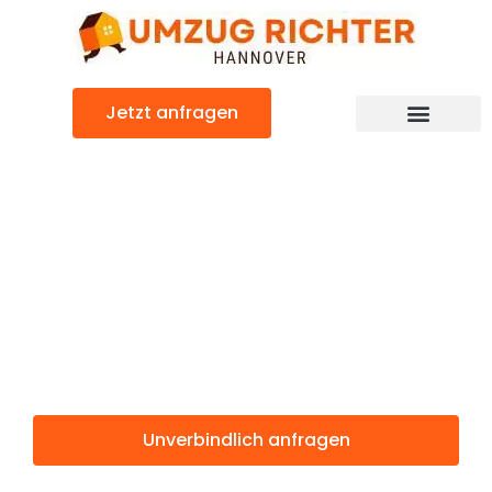
Zum
Inhalt
springen
Jetzt anfragen
Günstiger Horsens Umzug
Umzug
Hannover
Horsens
Unverbindlich anfragen